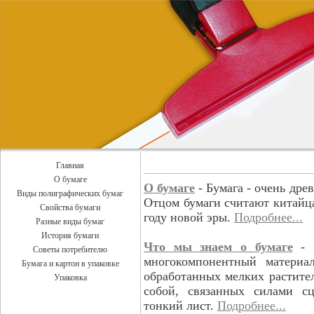
Главная
О бумаге
О бумаге
- Бумага - очень дре
Виды полиграфических бумаг
Отцом бумаги считают китайца
Свойства бумаги
году новой эры.
Подробнее...
Разные виды бумаг
История бумаги
Что мы знаем о бумаге
- Б
Советы потребителю
многокомпонентный материа
Бумага и картон в упаковке
обработанных мелких растите
Упаковка
собой, связанных силами с
тонкий лист.
Подробнее...